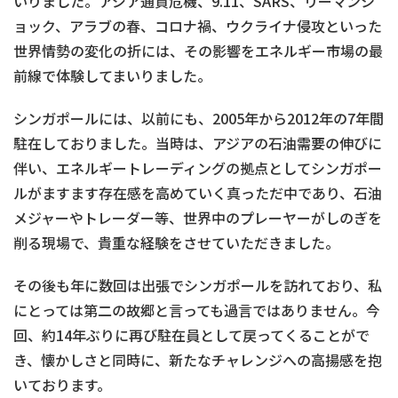
いりました。アジア通貨危機、9.11、SARS、リーマンシ
ョック、アラブの春、コロナ禍、ウクライナ侵攻といった
世界情勢の変化の折には、その影響をエネルギー市場の最
前線で体験してまいりました。
シンガポールには、以前にも、2005年から2012年の7年間
駐在しておりました。当時は、アジアの石油需要の伸びに
伴い、エネルギートレーディングの拠点としてシンガポー
ルがますます存在感を高めていく真っただ中であり、石油
メジャーやトレーダー等、世界中のプレーヤーがしのぎを
削る現場で、貴重な経験をさせていただきました。
その後も年に数回は出張でシンガポールを訪れており、私
にとっては第二の故郷と言っても過言ではありません。今
回、約14年ぶりに再び駐在員として戻ってくることがで
き、懐かしさと同時に、新たなチャレンジへの高揚感を抱
いております。