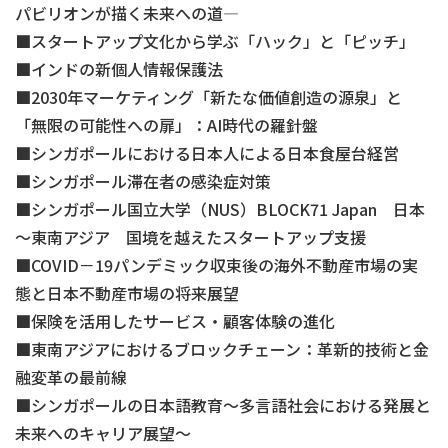
パビリオンが描く未来への道―
スタートアップ文化から学ぶ「ハック」と「ピッチ」
インドの新個人情報保護法
2030年マーケティング「新たな価値創造の源泉」と
「無限の可能性への扉」：AI時代の羅針盤
シンガポールにおける日本人による日本食屋台経営
シンガポール滞在者の感染症対策
シンガポール国立大学（NUS）BLOCK71 Japan 日本
～東南アジア 国境を越えたスタートアップ支援
COVID－19パンデミック収束後の海外不動産市場の実
態と日本不動産市場の将来展望
保険を活用したサービス・顧客体験の進化
東南アジアにおけるブロックチェーン：革新的技術と金
融変革の最前線
シンガポールの日本語教育～多言語社会における発展と
未来へのキャリア展望～