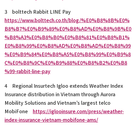
3 bolttech Rabbit LINE Pay
https://www.bolttech.co.th/blog/%E0%B8%8B%E0%
B8%B7%E0%B9%89%E0%B8%AD%E0%B8%9B%E0
%B8%A3%E0%B8%B0%E0%B8%81%E0%B8%B1%
E0%B8%99%E0%B8%AD%E0%B8%AD%E0%B8%99
%E0%B9%84%E0%B8%A5%E0%B8%99%E0%B9%8
C%E0%B8%9C%E0%B9%88%E0%B8%B2%E0%B8
%99-rabbit-line-pay
4 Regional Insurtech Igloo extends Weather Index
Insurance distribution in Vietnam through Aurora
Mobility Solutions and Vietnam’s largest telco
MobiFone
https://iglooinsure.com/press/weather-
index-insurance-vietnam-mobifone-ams/