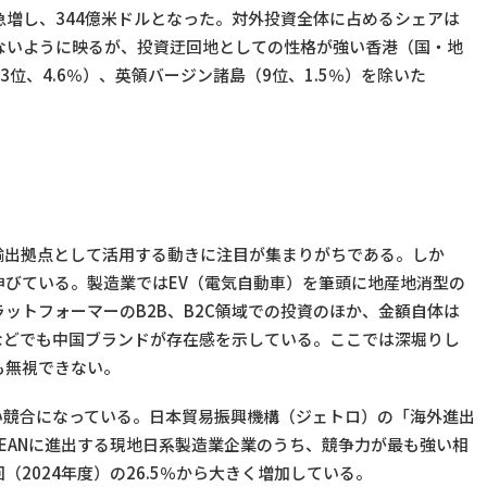
急増し、344億米ドルとなった。対外投資全体に占めるシェアは
くないように映るが、投資迂回地としての性格が強い香港（国・地
3位、4.6％）、英領バージン諸島（9位、1.5％）を除いた
輸出拠点として活用する動きに注目が集まりがちである。しか
びている。製造業ではEV（電気自動車）を筆頭に地産地消型の
ットフォーマーのB2B、B2C領域での投資のほか、金額自体は
などでも中国ブランドが存在感を示している。ここでは深堀りし
も無視できない。
い競合になっている。日本貿易振興機構（ジェトロ）の「海外進出
SEANに進出する現地日系製造業企業のうち、競争力が最も強い相
（2024年度）の26.5％から大きく増加している。