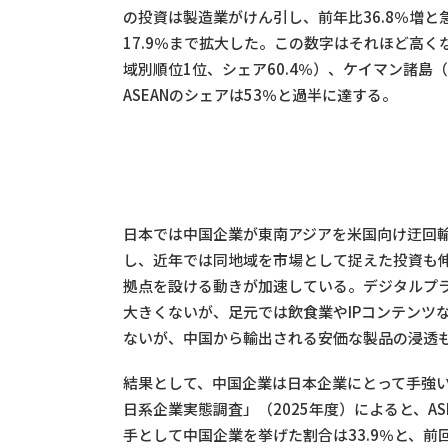
の投資は製造業がけん引し、前年比36.8％増と
17.9％まで拡大した。この数字はそれほど高
域別順位1位、シェア60.4％）、ケイマン諸島（
ASEANのシェアは53％と過半に達する。
日本では中国企業が東南アジアを米国向け迂回
し、近年では同地域を市場として捉えた投資も伸
拠点を設ける動きが加速している。デジタルプラ
大きくないが、足元では飲食業やIPコンテンツ
ないが、中国から輸出される安価な製品の浸透
結果として、中国企業は日本企業にとって手強
日系企業実態調査」（2025年度）によると、A
手として中国企業を挙げた割合は33.9％と、前回