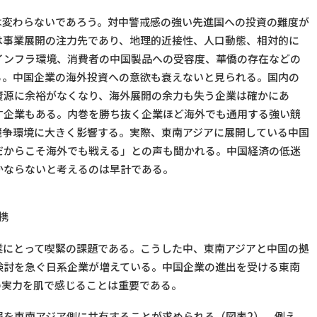
は変わらないであろう。対中警戒感の強い先進国への投資の難度が
は事業展開の注力先であり、地理的近接性、人口動態、相対的に
インフラ環境、消費者の中国製品への受容度、華僑の存在などの
る。中国企業の海外投資への意欲も衰えないと見られる。国内の
資源に余裕がなくなり、海外展開の余力も失う企業は確かにあ
す企業もある。内巻を勝ち抜く企業ほど海外でも通用する強い競
競争環境に大きく影響する。実際、東南アジアに展開している中国
だからこそ海外でも戦える」との声も聞かれる。中国経済の低迷
かならないと考えるのは早計である。
携
業にとって喫緊の課題である。こうした中、東南アジアと中国の拠
検討を急ぐ日系企業が増えている。中国企業の進出を受ける東南
の実力を肌で感じることは重要である。
報を東南アジア側に共有することが求められる（図表2）。例え