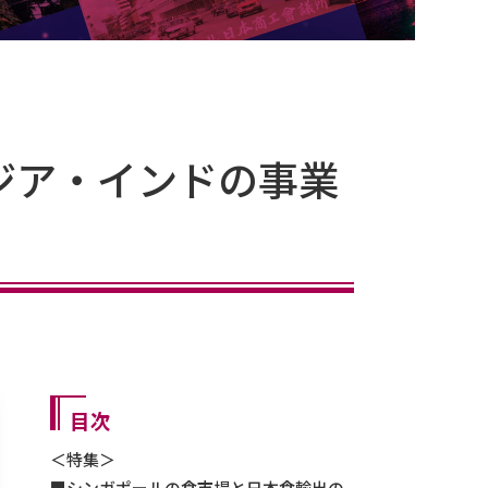
ジア・インドの事業
目次
＜特集＞
シンガポールの食市場と日本食輸出の