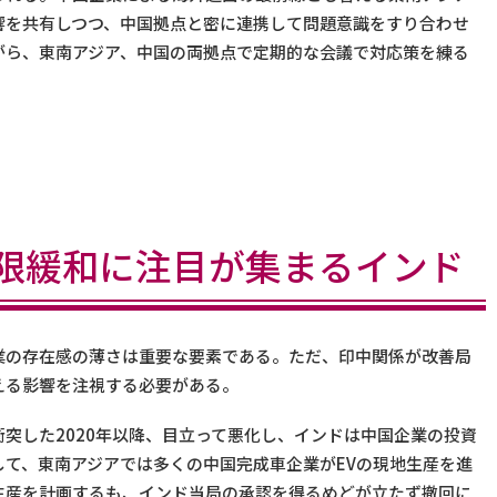
響を共有しつつ、中国拠点と密に連携して問題意識をすり合わせ
がら、東南アジア、中国の両拠点で定期的な会議で対応策を練る
限緩和に注目が集まるインド
業の存在感の薄さは重要な要素である。ただ、印中関係が改善局
える影響を注視する必要がある。
突した2020年以降、目立って悪化し、インドは中国企業の投資
て、東南アジアでは多くの中国完成車企業がEVの現地生産を進
生産を計画するも、インド当局の承認を得るめどが立たず撤回に