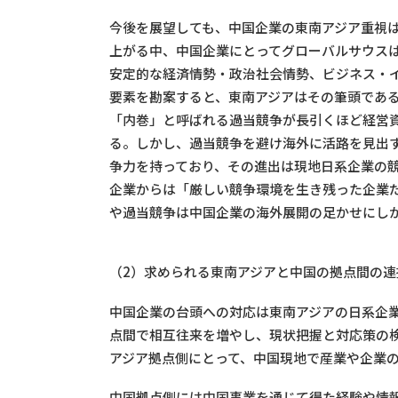
今後を展望しても、中国企業の東南アジア重視
上がる中、中国企業にとってグローバルサウス
安定的な経済情勢・政治社会情勢、ビジネス・
要素を勘案すると、東南アジアはその筆頭であ
「内巻」と呼ばれる過当競争が長引くほど経営
る。しかし、過当競争を避け海外に活路を見出
争力を持っており、その進出は現地日系企業の
企業からは「厳しい競争環境を生き残った企業
や過当競争は中国企業の海外展開の足かせにし
（2）求められる東南アジアと中国の拠点間の連
中国企業の台頭への対応は東南アジアの日系企
点間で相互往来を増やし、現状把握と対応策の
アジア拠点側にとって、中国現地で産業や企業
中国拠点側には中国事業を通じて得た経験や情