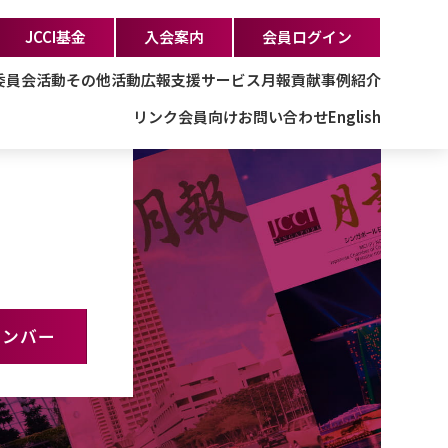
JCCI基金
入会案内
会員ログイン
委員会活動
その他活動
広報支援サービス
月報
貢献事例紹介
リンク
会員向け
お問い合わせ
English
ナンバー