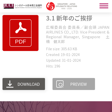
3.1 新年のご挨拶
広報委員会 委員長／副会頭 JAPAN
AIRLINES CO., LTD. Vice President &
Regional Manager, Singapore 土
橋 健太郎
File size: 305.63 KB
Created: 19-01-2024
Updated: 31-01-2024
Hits: 196
DOWNLOAD
PREVIEW