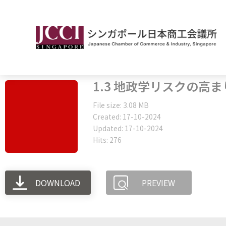
1.3 地政学リスクの高
File size: 3.08 MB
Created: 17-10-2024
Updated: 17-10-2024
Hits: 276
DOWNLOAD
PREVIEW