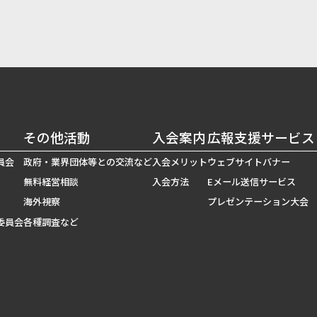
その他活動
入会案内
広報支援サービス
員会
政府・業界団体等との交流など
入会メリット
ウェブサイトバナー
無料経営相談
入会方法
Eメール送信サービス
海外視察
プレゼンテーション大会
委員会
各種調査など