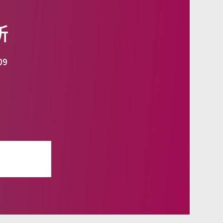
所
09
せ