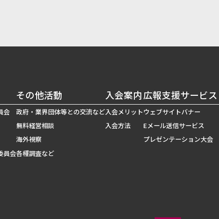
その他活動
入会案内
広報支援サービス
員会
政府・業界団体等との交流など
入会メリット
ウェブサイトバナー
無料経営相談
入会方法
Eメール送信サービス
海外視察
プレゼンテーション大会
委員会
各種調査など