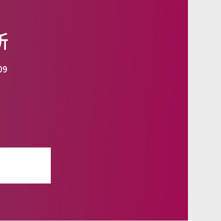
所
09
せ