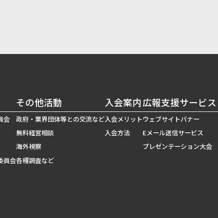
その他活動
入会案内
広報支援サービス
員会
政府・業界団体等との交流など
入会メリット
ウェブサイトバナー
無料経営相談
入会方法
Eメール送信サービス
海外視察
プレゼンテーション大会
委員会
各種調査など