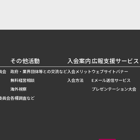
その他活動
入会案内
広報支援サービス
員会
政府・業界団体等との交流など
入会メリット
ウェブサイトバナー
無料経営相談
入会方法
Eメール送信サービス
海外視察
プレゼンテーション大会
委員会
各種調査など