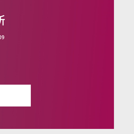
所
09
せ