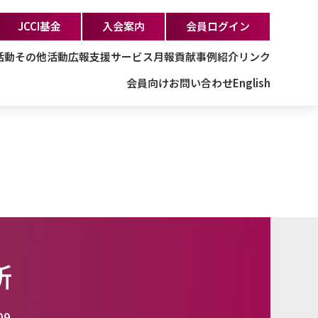
JCCI基金
入会案内
会員ログイン
活動
その他活動
広報支援サービス
月報
貢献事例紹介
リンク
会員向け
お問い合わせ
English
所
09