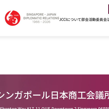
JCCIについて
部会活動
委員会
シンガポール日本商工会議
 Shenton Way #17-11 OUE Downtown 2 Singapore 0688