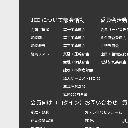
JCCIについて
部会活動
委員会活動
会頭ご挨拶
第一工業部会
会員サービス委
組織図
第二工業部会
賃金調査委員会
組織概要
第三工業部会
広報委員会
役員リスト
貿易・運輸部会
企画・組織強化
金融・保険部会
経済法制委員会
建設・不動産部会
法人サービス・IT部会
生活産業部会
8部会合同事業
会員向け（ログイン）
お問い合わせ
貢
定款・規約
お問い合わせフォーム
J
理事会議事録
PDPA