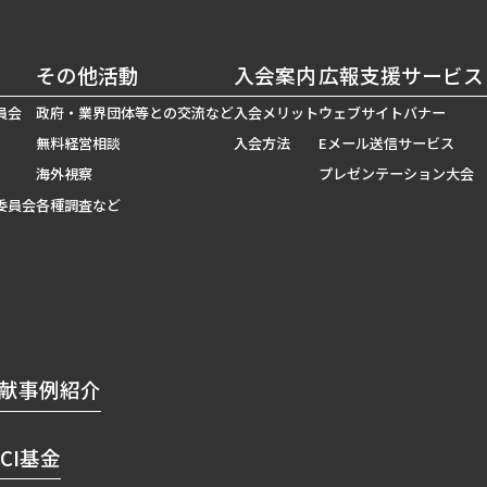
その他活動
入会案内
広報支援サービス
員会
政府・業界団体等との交流など
入会メリット
ウェブサイトバナー
無料経営相談
入会方法
Eメール送信サービス
海外視察
プレゼンテーション大会
委員会
各種調査など
献事例紹介
CCI基金