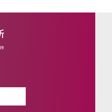
所
09
せ