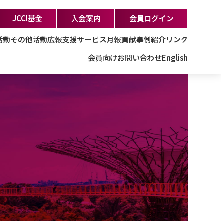
JCCI基金
入会案内
会員ログイン
活動
その他活動
広報支援サービス
月報
貢献事例紹介
リンク
会員向け
お問い合わせ
English