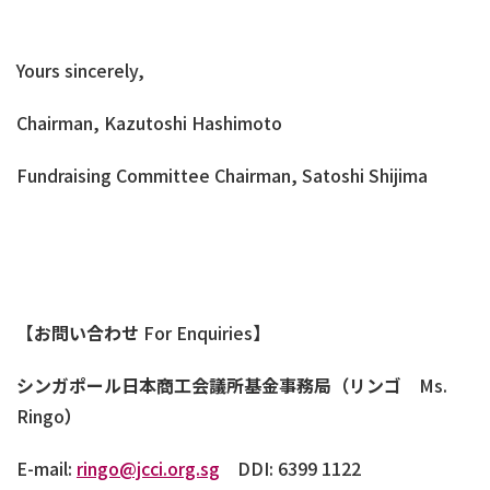
Yours sincerely,
Chairman, Kazutoshi Hashimoto
Fundraising Committee Chairman, Satoshi Shijima
【お問い合わせ
For Enquiries
】
シンガポール日本商工会議所基金事務局（リンゴ
Ms.
Ringo
）
E-mail:
ringo@jcci.org.sg
DDI: 6399 1122