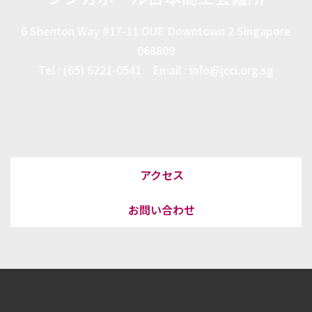
6 Shenton Way #17-11 OUE Downtown 2 Singapore
068809
Tel : (65) 6221-0541 Email : info@jcci.org.sg
アクセス
お問い合わせ