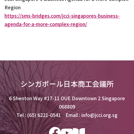
Region
https://sms-bridges.com/jcci-singapores-business-
agenda-for-a-more-complex-region/
シンガポール日本商工会議所
6 Shenton Way #17-11 OUE Downtown 2 Singapore
068809
Tel : (65) 6221-0541 Email : info@jcci.org.sg