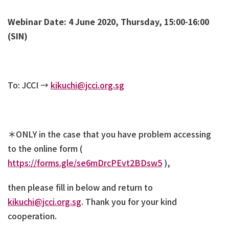
Webinar Date: 4 June 2020, Thursday, 15:00-16:00
(SIN)
To: JCCI →
kikuchi@jcci.org.sg
＊
ONLY in the case that you have problem accessing
to the online form (
https://forms.gle/se6mDrcPEvt2BDsw5
),
then please fill in below and return to
kikuchi@jcci.org.sg
. Thank you for your kind
cooperation.