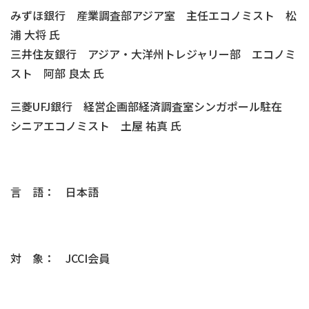
みずほ銀行 産業調査部アジア室 主任エコノミスト 松
浦 大将 氏
三井住友銀行 アジア・大洋州トレジャリー部 エコノミ
スト 阿部 良太 氏
三菱UFJ銀行 経営企画部経済調査室シンガポール駐在
シニアエコノミスト 土屋 祐真 氏
言 語： 日本語
対 象： JCCI会員