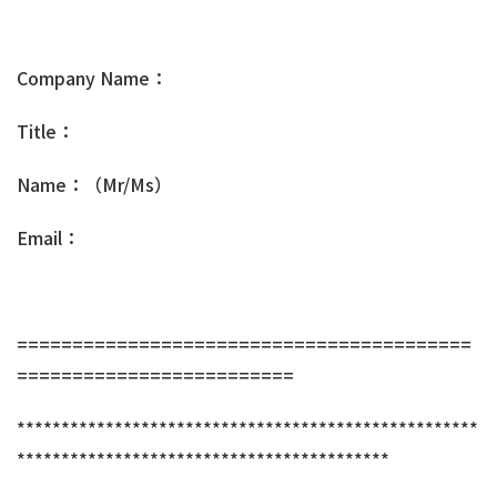
Company Name：
Title：
Name：（Mr/Ms）
Email：
=========================================
=========================
****************************************************
******************************************