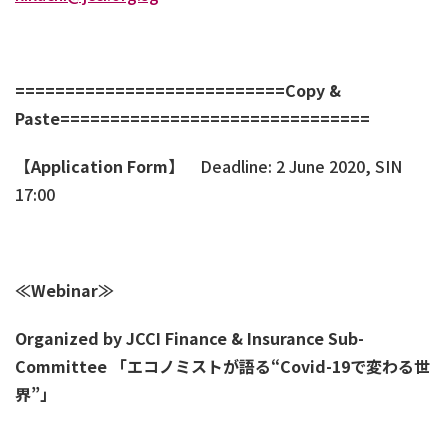
===========================Copy &
Paste===============================
【
Application Form
】
Deadline: 2 June 2020, SIN
17:00
≪
Webinar
≫
Organized by JCCI Finance & Insurance Sub-
Committee
「エコノミストが語る“Covid-19で変わる世
界”」