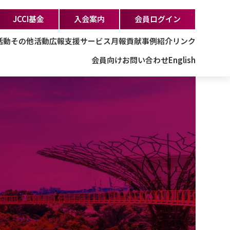
JCCI基金
入会案内
会員ログイン
活動
その他活動
広報支援サービス
月報
貢献事例紹介
リンク
会員向け
お問い合わせ
English