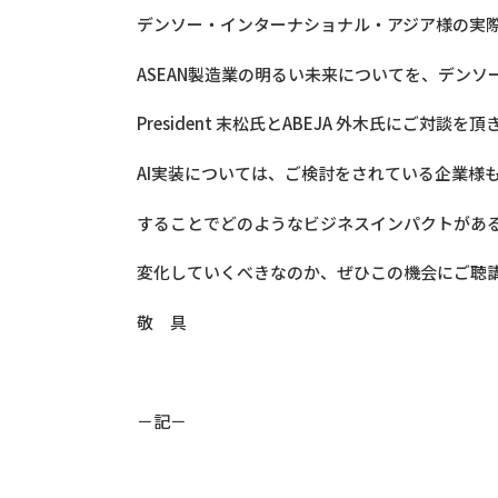
デンソー・インターナショナル・アジア様の実
ASEAN製造業の明るい未来についてを、デン
President 末松氏とABEJA 外木氏にご対談
AI実装については、ご検討をされている企業様も
することでどのようなビジネスインパクトがあ
変化していくべきなのか、ぜひこの機会にご聴
敬 具
－記－