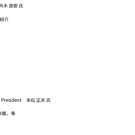
外木 直樹 氏
ご紹介
sident 末松 正夫 氏
計画、等