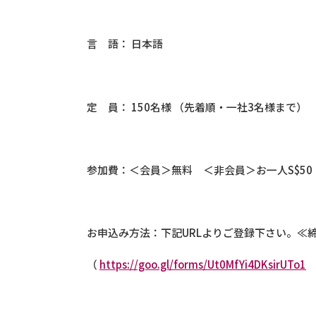
言 語： 日本語
定 員： 150名様 （先着順・一社3名様まで）
参加費：＜会員＞無料 ＜非会員＞お一人S$50
お申込み方法：下記URLよりご登録下さい。≪締
（
https://goo.gl/forms/Ut0MfYi4DKsirUTo1