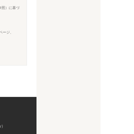
RL参照）に基づ
ページ、
dy）