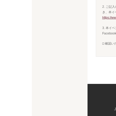
2. ご記入
き、本イ
https://w
3. 本
Faceb
□ 確認