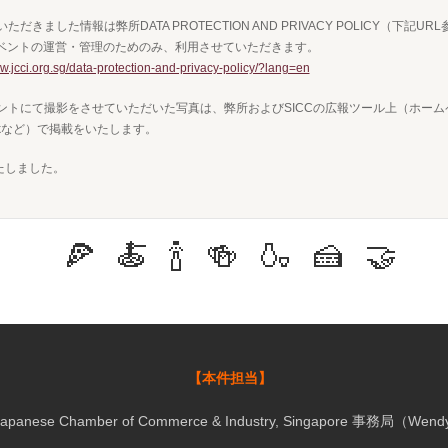
いただきました情報は弊所DATA PROTECTION AND PRIVACY POLICY（下記U
ベントの運営・管理のためのみ、利用させていただきます。
ww.jcci.org.sg/data-protection-and-privacy-policy/?lang=en
イベントにて撮影をさせていただいた写真は、弊所およびSICCの広報ツール上（ホーム
ookなど）で掲載をいたします。
いたしました。
🍕 🍝 🍾 🍻 🍶 🍰 🤝
【本件担当】
Japanese Chamber of Commerce & Industry, Singapore 事務局（Wen