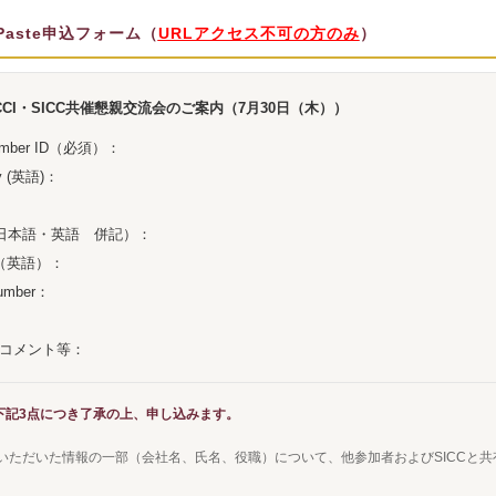
 Paste申込フォーム（
URLアクセス不可の方のみ
）
CCI・SICC共催懇親交流会のご案内（7月30日（木））
ember ID（必須）：
y (英語)：
（日本語・英語 併記）：
tle（英語）：
number：
コメント等：
：下記3点につき了承の上、申し込みます。
提出いただいた情報の一部（会社名、氏名、役職）について、他参加者およびSICCと