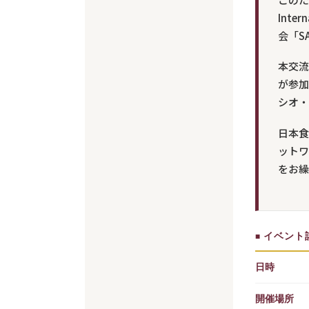
Inte
会「S
本交流
が参加
シオ・
日本食
ットワ
をお繰
イベント
■
日時
開催場所