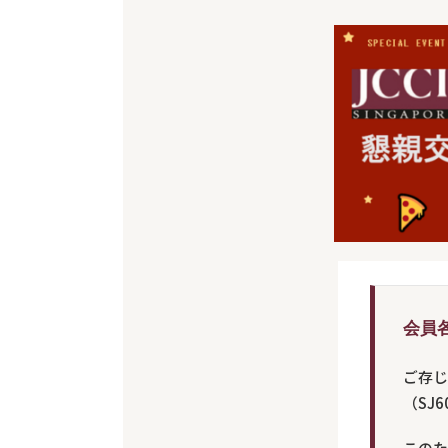
会員
ご存じ
（SJ
このた