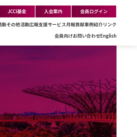
JCCI基金
入会案内
会員ログイン
活動
その他活動
広報支援サービス
月報
貢献事例紹介
リンク
会員向け
お問い合わせ
English