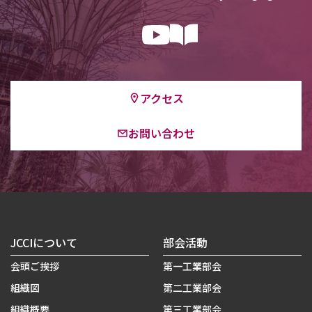
アクセス
お問い合わせ
JCCIについて
部会活動
会頭ご挨拶
第一工業部会
組織図
第二工業部会
組織概要
第三工業部会