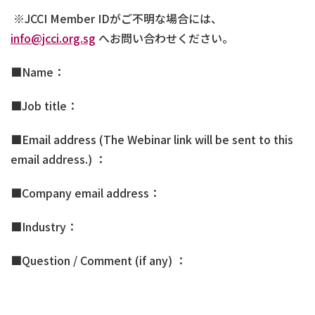
※
JCCI Member ID
がご不明な場合には、
info@jcci.org.sg
へお問い合わせください。
■Name：
■Job title：
■Email address (The Webinar link will be sent to this
email address.) ：
■Company email address：
■Industry：
■Question / Comment (if any) ：