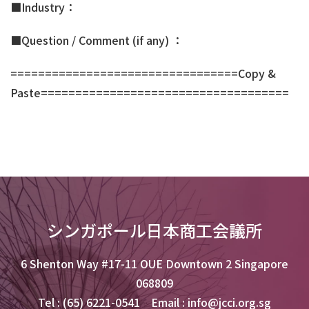
■Industry：
■Question / Comment (if any) ：
=================================Copy &
Paste====================================
シンガポール日本商工会議所
6 Shenton Way #17-11 OUE Downtown 2 Singapore
068809
Tel : (65) 6221-0541 Email : info@jcci.org.sg