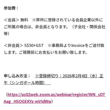
参加費：
＜会員＞ 無料 ※弊所に登録されている会員企業以外に
ご所属の場合は、非会員となります。（子会社・関係会社
等）
＜非会員＞ S$50+GST ※事務局よりInvoiceをご送付致
します。ご視聴前にお支払いをお願い致します。
申し込み方法：
※
登録締切り：
2026
年
2
月
4
日（水）
正
午
（シンガポール時間）
（
https://us02web.zoom.us/webinar/register/WN_sDT
Aag_HSOGEKYz-mVIdWw
）