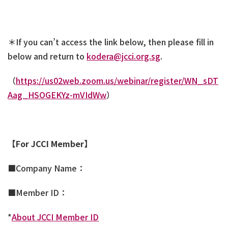
＊
If you can’t access the link below, then please fill in
below and return to
kodera@jcci.org.sg
.
（
https://us02web.zoom.us/webinar/register/WN_sDT
Aag_HSOGEKYz-mVIdWw
）
【
For JCCI Member
】
■Company Name：
■Member ID：
*
About JCCI Member ID