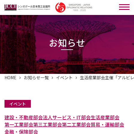
お知らせ
HOME
お知らせ一覧
イベント
生活産業部会主催「アルビ
イベント
建設・不動産部会
法人サービス・IT部会
生活産業部会
第一工業部会
第三工業部会
第二工業部会
貿易・運輸部会
金融・保険部会