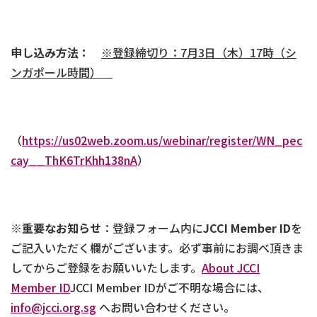
申し込み方法：
※
登録締切り：
7
月
3
日（木）
17
時（シ
ンガポール時間）
（
https://us02web.zoom.us/webinar/register/WN_pec
cay__ThK6TrKhh138nA
）
※
重要なお知らせ
：登録フォーム内に
JCCI Member ID
を
ご記入いただく欄がございます。必ず事前にお調べ頂きま
してからご登録をお願いいたします。
About JCCI
Member ID
JCCI Member IDがご不明な場合には、
info@jcci.org.sg
へお問い合わせください。