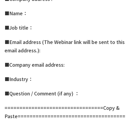
■Name：
■Job title：
■Email address (The Webinar link will be sent to this
email address.):
■Company email address:
■Industry：
■Question / Comment (if any) ：
=================================Copy &
Paste====================================