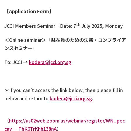
【
Application Form
】
th
JCCI Members Seminar Date: 7
July 2025, Monday
＜Online seminar＞「
駐在員のための法務・コンプライア
ンスセミナー
」
To: JCCI →
kodera@jcci.org.sg
＊
If you can’t access the link below, then please fill in
below and return to
kodera@jcci.org.sg
.
（
https://us02web.zoom.us/webinar/register/WN_pec
cay__ThK6TrKhh138nA
）