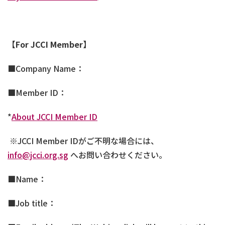
【
For JCCI Member
】
■Company Name：
■Member ID：
*
About JCCI Member ID
※
JCCI Member ID
がご不明な場合には、
info@jcci.org.sg
へお問い合わせください。
■Name：
■Job title：