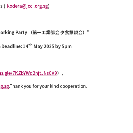
Ms.)
kodera@jcci.org.sg
)
orking Party
（第一工業部会
夕食懇親会）
”
th
 Deadline: 14
May 2025 by 5pm
rms.gle/7KZbYWd2njtJNsCV9
）
,
g.sg
.Thank you for your kind cooperation.