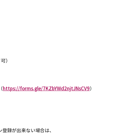
イ可）
（
https://forms.gle/7KZbYWd2njtJNsCV9
）
ン登録が出来ない場合は、