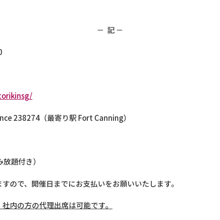
敬
－ 記 －
0
orikinsg/
esidence 238274（最寄り駅 Fort Canning）
飲み放題付き）
ますので、開催日までにお支払いをお願いいたします。
。社内の方の代理出席は可能です。