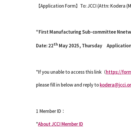
【Application Form】To: JCCI (Attn: Kodera (
“
First Manufacturing Sub-c
ommittee N
netw
th
Date: 22
May 2025, Thursday
Application
*If you unable to access this link
（
https://fo
please fill in below and reply to
kodera@jcci.or
1 Member ID：
*
About JCCI Member ID