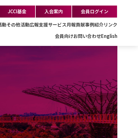
JCCI基金
入会案内
会員ログイン
活動
その他活動
広報支援サービス
月報
貢献事例紹介
リンク
会員向け
お問い合わせ
English