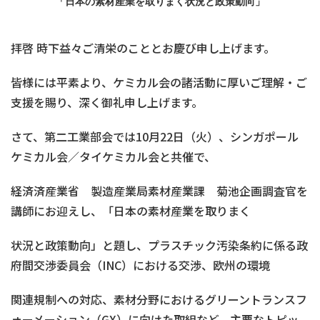
「日本の素材産業を取りまく状況と政策動向」
拝啓 時下益々ご清栄のこととお慶び申し上げます。
皆様には平素より、ケミカル会の諸活動に厚いご理解・ご
支援を賜り、深く御礼申し上げます。
さて、第二工業部会では10月22日（火）、シンガポール
ケミカル会／タイケミカル会と共催で、
経済済産業省 製造産業局素材産業課 菊池企画調査官を
講師にお迎えし、「日本の素材産業を取りまく
状況と政策動向」と題し、プラスチック汚染条約に係る政
府間交渉委員会（INC）における交渉、欧州の環境
関連規制への対応、素材分野におけるグリーントランスフ
ォーメーション（GX）に向けた取組など、主要なトピッ