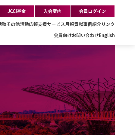
JCCI基金
入会案内
会員ログイン
活動
その他活動
広報支援サービス
月報
貢献事例紹介
リンク
会員向け
お問い合わせ
English