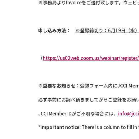
※事務局よりInvoiceをご送付致します。ウ
申し込み方法：
※登録締切り：
6
月
19
日（水
（
https://us02web.zoom.us/webinar/regis
※
重要なお知らせ
：登録フォーム内に
JCCI Mem
必ず事前にお調べ頂きましてからご登録をお願
JCCI Member IDがご不明な場合には、
info@jcci
*
Important notice
: There is a column to fill in