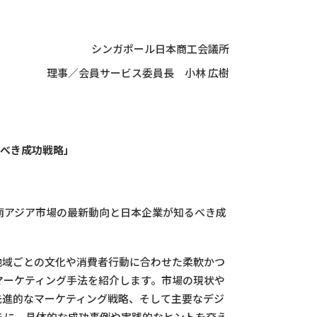
シンガポール日本商工会議所
理事／会員サービス委員長 小林 広樹
るべき成功戦略」
線：東南アジア市場の最新動向と日本企業が知るべき成
地域ごとの文化や消費者行動に合わせた柔軟かつ
マーケティング手法を紹介します。市場の現状や
先進的なマーケティング戦略、そして主要なデジ
らに、具体的な成功事例や実践的なヒントを交え