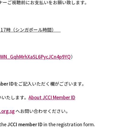
ェビナーご視聴前にお支払いをお願い致します。
）
17
時（シンガポール時間）
ter/WN_GqhMrhXaSL6PycJCn4p9YQ
）
ber ID
をご記入いただく欄がございます。
いいたします。
About JCCI Member ID
.org.sg
へお問い合わせください。
 the
JCCI member ID
in the registration form.