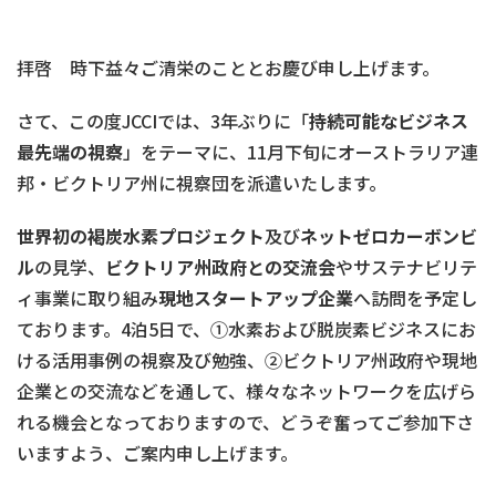
拝啓 時下益々ご清栄のこととお慶び申し上げます。
さて、この度JCCIでは、3年ぶりに「
持続可能なビジネス
最先端の視察
」をテーマに、11月下旬にオーストラリア連
邦・ビクトリア州に視察団を派遣いたします。
世界初の褐炭水素プロジェクト
及び
ネットゼロカーボンビ
ル
の見学、
ビクトリア州政府
との交流会
やサステナビリテ
ィ事業に取り組み
現地スタートアップ企業
へ訪問を予定し
ております。4泊5日で、①水素および脱炭素ビジネスにお
ける活用事例の視察及び勉強、②ビクトリア州政府や現地
企業との交流などを通して、様々なネットワークを広げら
れる機会となっておりますので、どうぞ奮ってご参加下さ
いますよう、ご案内申し上げます。