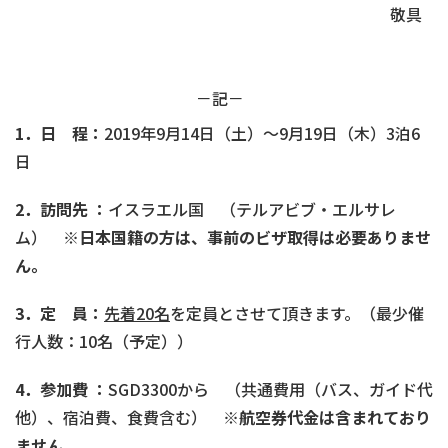
敬具
－記－
1
．日 程：
2019年9月14日（土）～9月19日（木）3泊6
日
2
．訪問先
：
イスラエル国 （テルアビブ・エルサレ
ム）
※日本国籍の方は、事前のビザ取得は必要ありませ
ん。
3
．定 員：
先着20
名
を定員とさせて頂きます。（最少催
行人数：10名（予定））
4
．参加費
：
SGD3300から （共通費用（バス、ガイド代
他）、宿泊費、食費含む）
※
航空券代金は含まれており
ません。