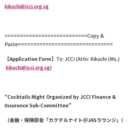
kikuchi@jcci.org.sg
===========================Copy &
Paste===============================
【
Application Form
】
To: JCCI (Attn: Kikuchi (Ms.)
kikuchi@jcci.org.sg
)
“
Cocktails Night Organized by JCCI Finance &
Insurance Sub-Committee”
（金融・保険部会「カクテルナイト＠
JAS
ラウンジ」）