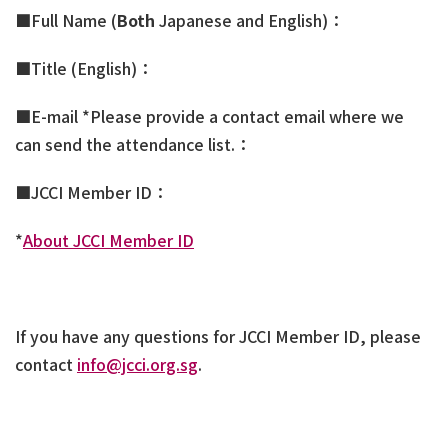
■Full Name (
Both
Japanese and English)：
■Title (English)：
■E-mail *Please provide a contact email where we
can send the attendance list.：
■JCCI Member ID：
*
About JCCI Member ID
If you have any questions for JCCI Member ID, please
contact
info@jcci.org.sg
.