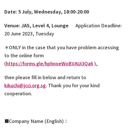
Date: 5 July, Wednesday, 18:00-20:00
Venue: JAS, Level 4, Lounge
Application Deadline:
20 June 2023, Tuesday
＊
ONLY in the case that you have problem accessing
to the online form
(
https://forms.gle/hphnoeWoBVAUi3Qa6
),
then please fill in below and return to
kikuchi@jcci.org.sg
. Thank you for your kind
cooperation.
■Company Name (English)：