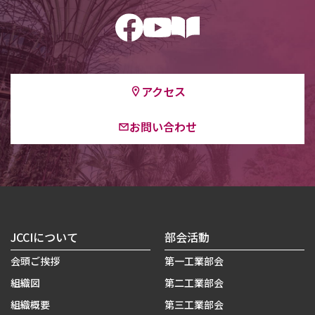
アクセス
お問い合わせ
JCCIについて
部会活動
会頭ご挨拶
第一工業部会
組織図
第二工業部会
組織概要
第三工業部会