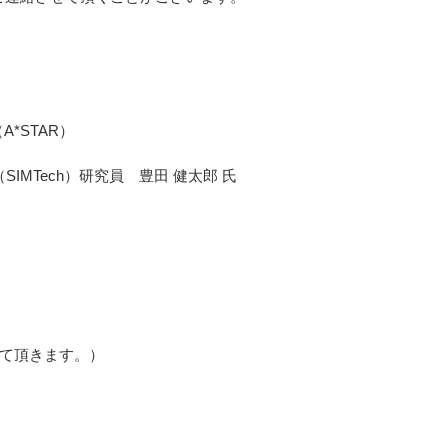
h （A*STAR）
chnology （SIMTech）研究員 豊田 健太郎 氏
せて頂きます。）