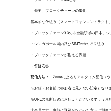
－概要、ブロックチェーンの進化、
基本的な仕組み（スマートフォンコントラクト、P2P技術、
・ブロックチェーン3.0の非金融領域の日本、
・シンガポール国内及びSIMTechの取り組み
・ブロックチェーンが抱える課題
・質疑応答
配信方法：
Zoomによるリアルタイム配信（ウ
※お顔・お名前は参加者に見えない設定となり
※URLの無断転送はお控えくださいますようお
非会員の方、事前に登録がなかった方へは別途