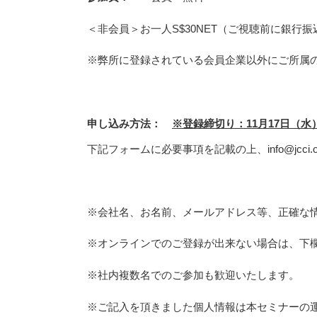
＜非会員＞お一人S$30NET（ご視聴前に銀行
※弊所に登録されている会員企業以外にご所属
申し込み方法：
※登録締切り：
11
月
17
日（水
下記フォームに必要事項を記載の上、info@jcci.
※会社名、お名前、メールアドレス等、正確な
※オンラインでのご登録が出来ない場合は、下
※社内複数名でのご参加も歓迎いたします。
※ご記入を頂きました個人情報は本セミナーの