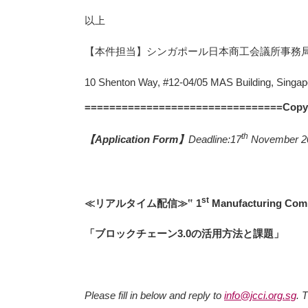
以上
【本件担当】シンガポール日本商工会議所事務
10 Shenton Way, #12-04/05 MAS Building, Singa
================================Copy
th
【
Application Form
】
Deadline:17
November 2
st
≪
リアルタイム配信
≫
‟ 1
Manufacturing Comm
「ブロックチェーン
3.0
の活用方法と課題」
Please fill in below and reply to
info@jcci.org.sg
.
T