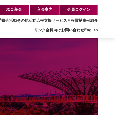
JCCI基金
入会案内
会員ログイン
委員会活動
その他活動
広報支援サービス
月報
貢献事例紹介
リンク
会員向け
お問い合わせ
English