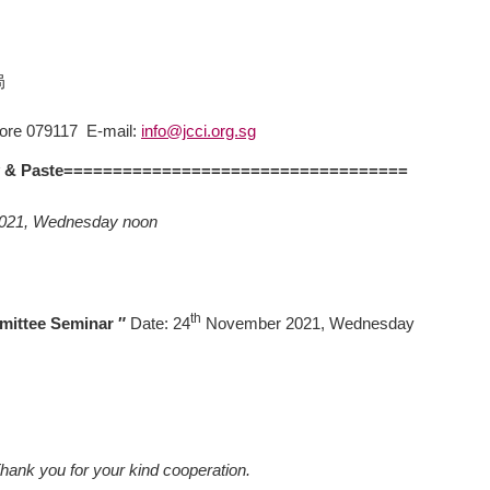
局
pore 079117 E-mail:
info@jcci.org.sg
 & Paste===================================
021, Wednesday noon
th
ittee Seminar ″
Date: 24
November 2021, Wednesday
hank you for your kind cooperation.