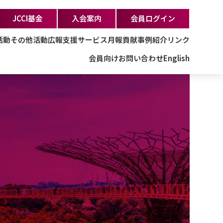
JCCI基金
入会案内
会員ログイン
活動
その他活動
広報支援サービス
月報
貢献事例紹介
リンク
会員向け
お問い合わせ
English