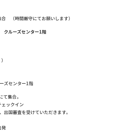
0分集合 （時間厳守にてお願いします）
 クルーズセンター
1
階
。）
ルーズセンター1階
8」 前にて集合。
チェックイン
き、出国審査を受けていただきます。
出発