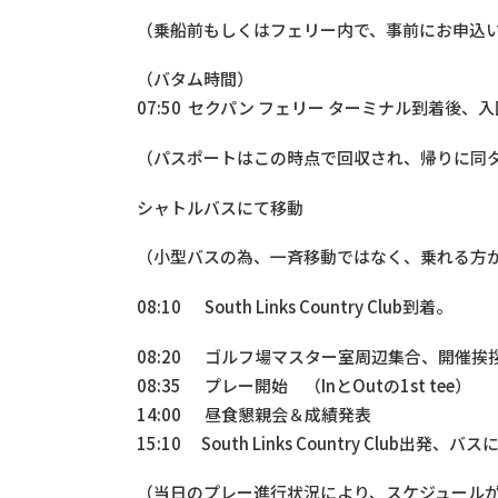
（乗船前もしくはフェリー内で、事前にお申込
（バタム時間）
07:50 セクパン フェリー ターミナル到着後、
（パスポートはこの時点で回収され、帰りに同
シャトルバスにて移動
（小型バスの為、一斉移動ではなく、乗れる方
08:10 South Links Country Club到着。
08:20 ゴルフ場マスター室周辺集合、開催挨
08:35 プレー開始 （InとOutの1st tee）
14:00 昼食懇親会＆成績発表
15:10 South Links Country Club出発、バ
（当日のプレー進行状況により、スケジュール