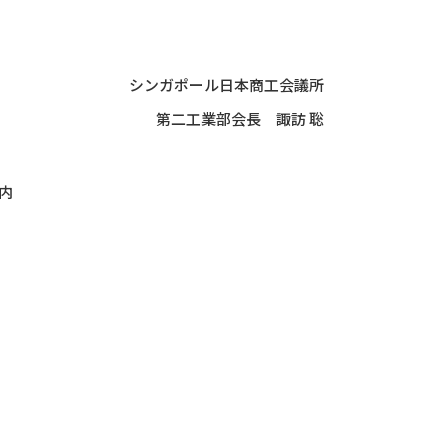
シンガポール日本商工会議所
第二工業部会長 諏訪 聡
内