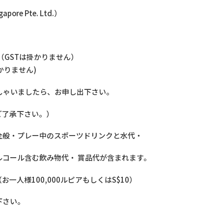
pore Pte. Ltd.）
0（GSTは掛かりません）
掛かりません)
方がいらっしゃいましたら、お申し出下さい。
ご了承下さい。）
全般・プレー中のスポーツドリンクと水代・
コール含む飲み物代・ 賞品代が含まれます。
人様100,000ルピアもしくはS$10）
下さい。