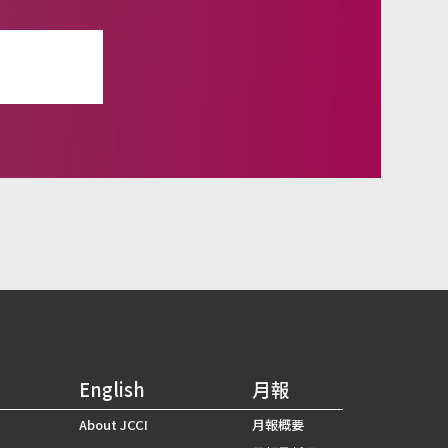
せ
English
月報
About JCCI
月報概要