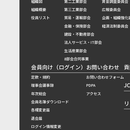
組織図
第二工業部会
賃金調査委員会
組織概要
第三工業部会
広報委員会
役員リスト
貿易・運輸部会
企画・組織強化
金融・保険部会
経済法制委員会
建設・不動産部会
法人サービス・IT部会
生活産業部会
8部会合同事業
会員向け（ログイン）
お問い合わせ
貢
定款・規約
お問い合わせフォーム
J
理事会議事録
PDPA
年次総会
アクセス
会員名簿ダウンロード
リ
各種変更届
退会届
ログイン情報変更