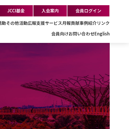
JCCI基金
入会案内
会員ログイン
活動
その他活動
広報支援サービス
月報
貢献事例紹介
リンク
会員向け
お問い合わせ
English