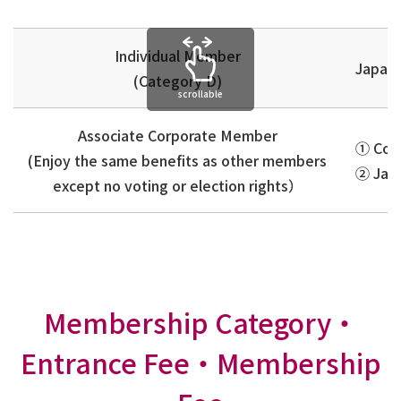
Individual Member
Japane
(Category D)
scrollable
Associate Corporate Member
① Comp
(Enjoy the same benefits as other members
② Japa
except no voting or election rights）
Membership Category・
Entrance Fee・Membership