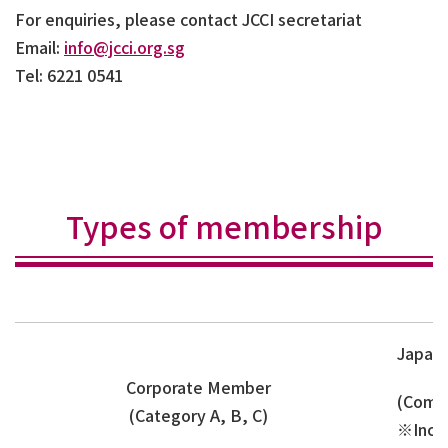
For enquiries, please contact JCCI secretariat
Email:
info@jcci.org.sg
Tel: 6221 0541
Types of membership
Japane
Corporate Member
(Compa
(Category A, B, C)
※Inclu